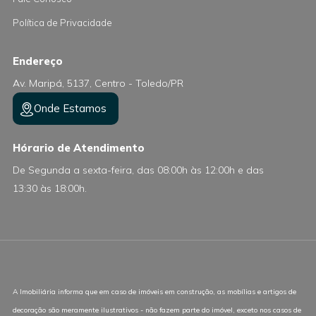
Política de Privacidade
Endereço
Av. Maripá, 5137, Centro - Toledo/PR
Onde Estamos
Hórario de Atendimento
De Segunda a sexta-feira, das 08:00h às 12:00h e das
13:30 às 18:00h.
A Imobiliária informa que em caso de imóveis em construção, as mobílias e artigos de
decoração são meramente ilustrativos - não fazem parte do imóvel, exceto nos casos de