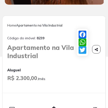
Home
Apartamento na Vila Industrial
Facebook
Código do imóvel:
8239
WhatsApp
Apartamento na Vila
Twitter

Industrial
Aluguel
R$ 2.300,00
/mês